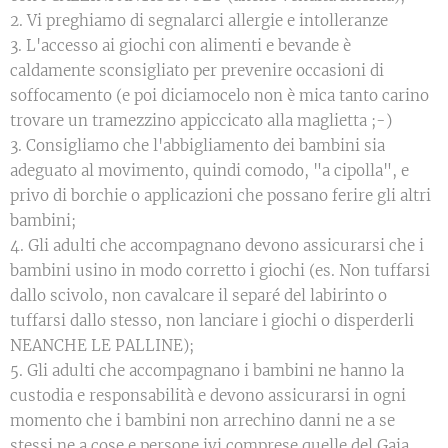
2. Vi preghiamo di segnalarci allergie e intolleranze
3. L'accesso ai giochi con alimenti e bevande è
caldamente sconsigliato per prevenire occasioni di
soffocamento (e poi diciamocelo non è mica tanto carino
trovare un tramezzino appiccicato alla maglietta ;-)
3. Consigliamo che l'abbigliamento dei bambini sia
adeguato al movimento, quindi comodo, "a cipolla", e
privo di borchie o applicazioni che possano ferire gli altri
bambini;
4. Gli adulti che accompagnano devono assicurarsi che i
bambini usino in modo corretto i giochi (es. Non tuffarsi
dallo scivolo, non cavalcare il separé del labirinto o
tuffarsi dallo stesso, non lanciare i giochi o disperderli
NEANCHE LE PALLINE);
5. Gli adulti che accompagnano i bambini ne hanno la
custodia e responsabilità e devono assicurarsi in ogni
momento che i bambini non arrechino danni ne a se
stessi ne a cose e persone ivi comprese quelle del Gaia