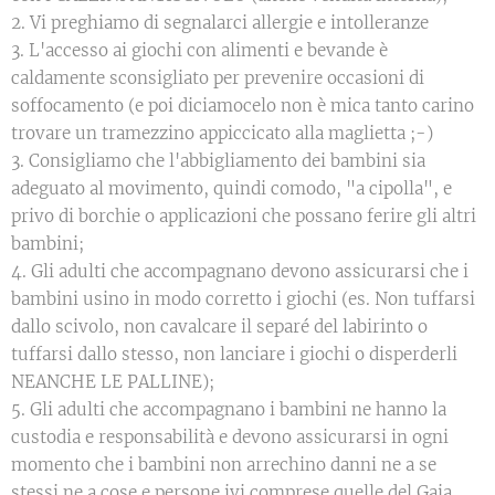
2. Vi preghiamo di segnalarci allergie e intolleranze
3. L'accesso ai giochi con alimenti e bevande è
caldamente sconsigliato per prevenire occasioni di
soffocamento (e poi diciamocelo non è mica tanto carino
trovare un tramezzino appiccicato alla maglietta ;-)
3. Consigliamo che l'abbigliamento dei bambini sia
adeguato al movimento, quindi comodo, "a cipolla", e
privo di borchie o applicazioni che possano ferire gli altri
bambini;
4. Gli adulti che accompagnano devono assicurarsi che i
bambini usino in modo corretto i giochi (es. Non tuffarsi
dallo scivolo, non cavalcare il separé del labirinto o
tuffarsi dallo stesso, non lanciare i giochi o disperderli
NEANCHE LE PALLINE);
5. Gli adulti che accompagnano i bambini ne hanno la
custodia e responsabilità e devono assicurarsi in ogni
momento che i bambini non arrechino danni ne a se
stessi ne a cose e persone ivi comprese quelle del Gaia