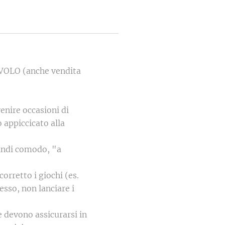
CIVOLO (anche vendita
enire occasioni di
 appiccicato alla
indi comodo, "a
orretto i giochi (es.
tesso, non lanciare i
e devono assicurarsi in