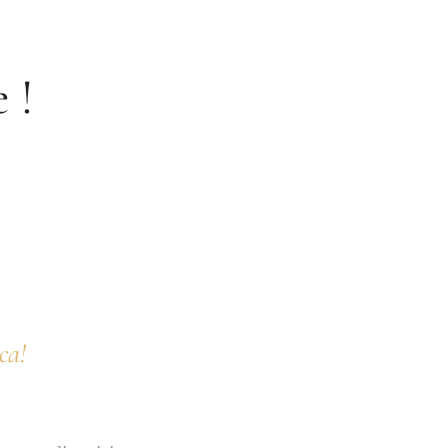
 !
ca!