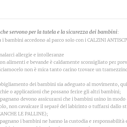
e servono per la tutela e la sicurezza dei bambini
:
zza i bambini accedono al parco solo con i CALZINI ANTIS
alarci allergie e intolleranze
 con alimenti e bevande è caldamente sconsigliato per prev
iciamocelo non è mica tanto carino trovare un tramezzino
abbigliamento dei bambini sia adeguato al movimento, qu
rchie o applicazioni che possano ferire gli altri bambini;
mpagnano devono assicurarsi che i bambini usino in modo c
olo, non cavalcare il separé del labirinto o tuffarsi dallo s
 NEANCHE LE PALLINE);
mpagnano i bambini ne hanno la custodia e responsabilità 