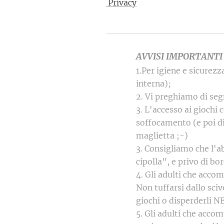
Privacy
AVVISI IMPORTANTI ch
1.Per igiene e sicure
interna);
2. Vi preghiamo di segn
3. L'accesso ai giochi
soffocamento (e poi d
maglietta ;-)
3. Consigliamo che l'
cipolla", e privo di bo
4. Gli adulti che acco
Non tuffarsi dallo sciv
giochi o disperderli
5. Gli adulti che acco