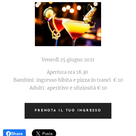
Venerdì 25 giugno 2021
Apertura ora 18.30
Bambini: ingresso bibita e pizza in tranci € 10
Adulti: aperitivo e sfiziosità € 10
PRENOTA IL TUO INGRESSO
Share