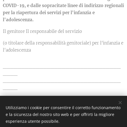
COVID-19, e dalle sopracitate linee di indirizzo regionali
per la riapertura dei servizi per l'infanzia e
l'adolescenza.
Il genitore Il responsabile del servizio
(o titolare della responsabilità genitoriale) per l'infanzia e
l'adolescenza
________________________________
____
________________________________
____
Utilizziamo i cookie per consentire il corretto funzionamento
e la sicurezza del nostro sito web e per offrirti la migliore
Gaia Park - Via Enrico Fermi 11 - 31020 San Vendemiano (TV) -
3485236821
esperienza utente possibile.