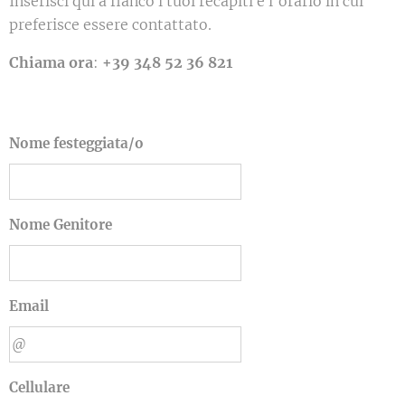
Inserisci qui a fianco i tuoi recapiti e l'orario in cui
preferisce essere contattato.
Chiama ora
:
+39 348 52 36 821
Nome festeggiata/o
Nome Genitore
Email
Cellulare