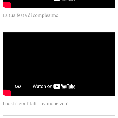
La tua festa di compleanno
I nostri gonfibili… ovunque vuoi